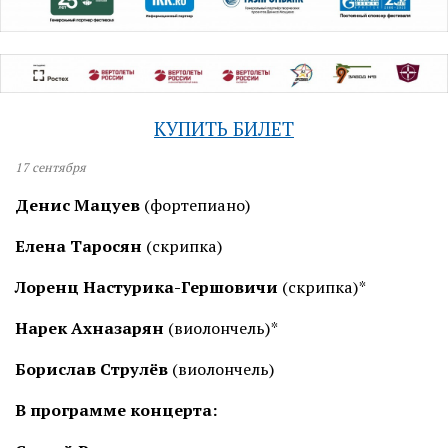
КУПИТЬ БИЛЕТ
17
сентября
Денис Мацуев
(фортепиано)
Елена Таросян
(скрипка)
Лоренц Настурика-Гершовичи
(скрипка)*
Нарек Ахназарян
(виолончель)*
Борислав Струлёв
(виолончель)
В программе концерта: